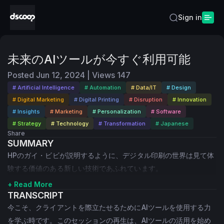
Sign in
未来のAIツールが今すぐ利用可能
Posted
Jun 12, 2024
|
Views
147
# Artificial Intelligence
# Automation
# Data/IT
# Design
# Digital Marketing
# Digital Printing
# Disruption
# Innovation
# Insights
# Marketing
# Personalization
# Software
# Strategy
# Technology
# Transformation
# Japanese
Share
SUMMARY
HPのガイ・ビビが説明するように、デジタル印刷の世界は見て体
験する価値のある新しい技術であふれています。
+ Read More
TRANSCRIPT
今こそ、クライアントを際立たせるためにAIツールを使用する力
を学ぶ時です。このセッションの再生は、AIツールの活用を始め