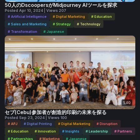
50人のDscoopersがMidjourney AIツールを探求
Posted Apr 10, 2024 | Views 207
# Artificial Intelligence
# Digital Marketing
# Education
# Sales and Marketing
# Strategy
# Technology
# Transformation
# Japanese
1:40
セブ(Cebu)参加者が創造的印刷の未来を探る
Posted Sep 23, 2024 | Views 100
# APJ
# Digital Printing
# Digital Marketing
# Disruption
# Education
# Innovation
# Insights
# Leadership
# Partners
# Partnerships
# Marketing
# Japanese