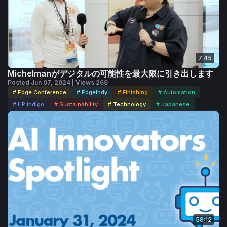
7:45
Michelmanがデジタルの可能性を最大限に引き出します
Posted Jun 07, 2024 | Views 269
# Edge Conference
# EdgeIndy
# Finishing
# Automation
# HP Indigo
# Sustainability
# Technology
# Japanese
58:12