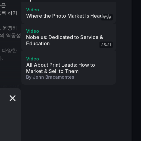
은 
Video
도록 하기
Where the Photo Market Is Headed
4:39
도 운영하
Video
장의 역동성
Nobelus: Dedicated to Service &
Education
35:31
 다양한 
.
Video
All About Print Leads: How to
Market & Sell to Them
By
John Bracamontes
털 인쇄, 
통적인 인쇄
해 왔습니
비스 회사
벤트 디스
에 대해 논