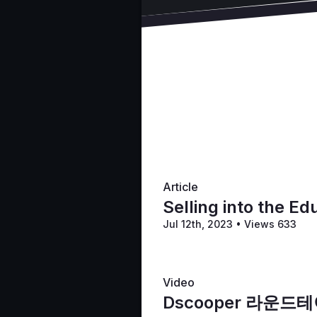
은 그 품질을 보고 자부심을
데이턴, 오하이오에 본사를 
“디지털 마케팅이 폭발적으로
마케팅으로 두드러질 수 있는
윌머(Wilmer)
는 교육 기관
사용하고 있다고 지적합니다.
에게 직접 보낼 수 있는 실제
Article
교육 시장을 겨냥한 인쇄업체
Selling into the E
건강과 안전을 강조하는 자
하게 소통하는 것이 중요
Jul 12th, 2023
•
Views 633
들은 학교의 지속적인 안
기부자 연결을 위한 타겟 
고 예산을 충족하는 데 
Video
습니다. 온라인 경매 기
Dscooper 라운
일을 사전에 보낼 수 있