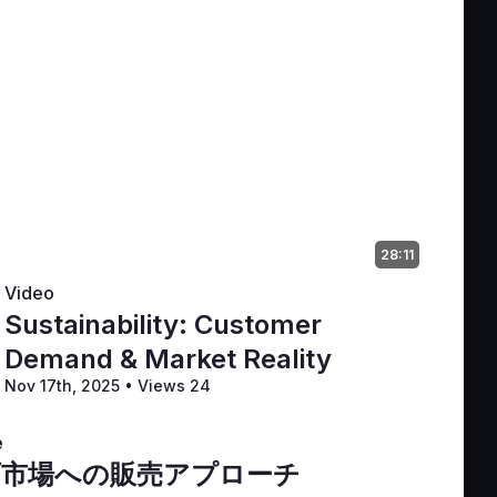
조합니다: 
는 직접 
제품을 
잠재 고객
28:11
Video
Sustainability: Customer
위해 신속
, 인쇄업체
Demand & Market Reality
Nov 17th, 2025
•
Views 24
족을 메우
 되고 있
e
공하는 메
育市場への販売アプローチ
할 수도 있