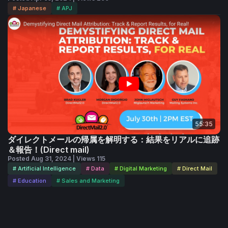
# Japanese
# APJ
55:35
ダイレクトメールの帰属を解明する：結果をリアルに追跡
＆報告！(Direct mail)
Posted Aug 31, 2024 | Views 115
# Artificial Intelligence
# Data
# Digital Marketing
# Direct Mail
# Education
# Sales and Marketing