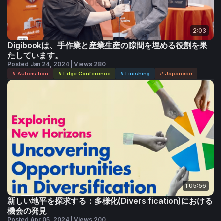
2:03
Digibookは、手作業と産業生産の隙間を埋める役割を果
たしています。
Posted Jan 24, 2024 | Views 280
# Automation
# Edge Conference
# Finishing
# Japanese
1:05:56
新しい地平を探求する：多様化(Diversification)における
機会の発見
Posted Apr 05, 2024 | Views 200