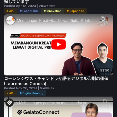
探しています
心理学者でウェルネスエキスパートのWilona Annunciation博
Posted Apr 12, 2024 | Views 266
士
# APJ
# Leadership
# Innovation
# Japanese
HPのアジア太平洋ジェネラルマネージャーArnon Goldman氏
「新しい友達をたくさん作れたし、興味深い新しいコンセプトも
学べました」と、Licton Industrial CorporationのThomas
Marshall Ang氏は語りました。
参加者はまた、「Print Pride Awards」にノミネートされた創造
的な印刷製品サンプルを祝福しました。受賞者にはSouthern
Impact、Sharna Beck、Denver Annunciation、Laurensius
53:50
Candra、Mark Carununganが選ばれました。
ローレンシウス・チャンドラが語るデジタル印刷の価値
(Laurensius Candra)
「このイベントを素晴らしいチームと共に開催できたことは、非
Posted Nov 26, 2024 | Views 42
# APJ
# Digital Printing
常に嬉しく思います」と語ったのは、DscoopのAPJ担当コミュニ
ティサクセスマネージャーAmy Yu氏。
また、eProductivity Software、EFI、Hunkeler AG、Martin