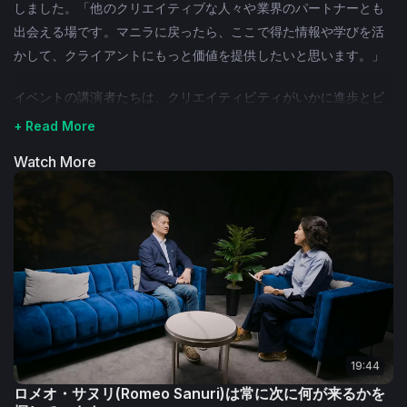
しました。「他のクリエイティブな人々や業界のパートナーとも
出会える場です。マニラに戻ったら、ここで得た情報や学びを活
かして、クライアントにもっと価値を提供したいと思います。」
イベントの講演者たちは、クリエイティビティがいかに進歩とビ
ジネス成長を促進するかについて様々なアプローチを共有し、参
+ Read More
加者がその潜在力を最大限に引き出す手助けをしました。
Watch More
TikTokのPaige Espiritu氏：ソーシャルメディア最適化とコン
テンツプログラミングのスペシャリスト
HPのGuy Bibi氏：AIと印刷向けクリエイティブツールの専門家
FDP Food InternationalのDan David Jr.氏：7Dドライマンゴ
ーを手掛ける企業で営業・マーケティングやオペレーションを
担当
Spring WaterのMichael Embrestro氏：ブランドの持続可能
性の取り組みとアドバイスを共有
19:44
HPのHanny Gan氏：「ブルーオーシャン思考」を活かしたク
ロメオ・サヌリ(Romeo Sanuri)は常に次に何が来るかを
リエイティブなビジネスモデルを紹介