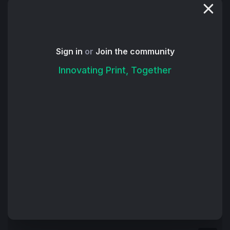
랑하고, 
멋진 브랜딩 흐름
과 
멋진 인쇄 프로젝트들
을 탐구하
는 것도 좋아합니다. 트리나 씨는 더 많은 고객들을 유치하
고 유지하기 위해, 뿐만 아니라 그들의 회사를 성공적으로 
리브랜딩고 리포지셔닝하기 위해 최근에 몇몇 프린터들과 
Sign in
or
Join the community
함께 일하고 있습니다. 그녀는 그러한 노력들을 가이드하기 
Innovating Print, Together
위해 그녀가 사용하는 리브랜딩 과정의 큰 개요를 디스쿱
(Dscoop)과 공유했습니다. 이 인터뷰는 그 과정을 자세히 
살펴보고 훌륭한 인쇄 산업 마케팅 뒤에 있는 창의적이고 협
의적인 마인드를 강조합니다.
디스쿱(이하 D): 
저희와 함께 시간을 보내주셔서 감사합니
다, 트리나 씨! 당신과 이야기를 나눌 수 있어서 기쁘고, 오늘
날 브랜드와 함께 차별화된 지점을 만들어가고 계신 것을 축
하드리고 싶습니다.
트리나(이하 T):
 정말 감사합니다! 브랜딩에 대한 인사이트
를 공유해 달라는 요청을 받게 되어 정말 영광입니다. 디스
쿱은 인쇄 사업이 성공할 수 있도록 항상 앞장서 왔으며, 제 
관점과 제가 목격해온 성공들을 조금 더 많이 공유할 수 있