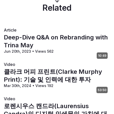
연결을 찾고 있습니다. 그것은 소비자와 회사 모두의 진화입
Related
니다. 이미 개발되어진 원형이나 생성된 연결은 효과가 없을 
것입니다."
—트리나 메이(Tina May), 마케팅 전략가 및 인쇄 산업 전
문가
Article
Deep-Dive Q&A on Rebranding with
D: 
광범위한 인쇄 업계 경험과 오늘날의 마케팅 팀이 종종 
Trina May
생각해내고 그것을 시도하는 것을 직접 보고 들은 독립적인 
마케팅 전략가로서, 인쇄 회사가 브랜딩 주제에 대해 더 많
Jun 20th, 2023
•
Views 562
10:49
이 이해하기를 바라는 한 가지 사항은 무엇입니까?
T:
 솔직히 말해서, 그건 그들(회사)에 관한 것이 아닙니다. 
Video
청중과 대중들은 오늘날 진정성 있고 진실된, 현실적인 인맥
클라크 머피 프린트(Clarke Murphy
을 찾고 있습니다. 그것은 소비자와 회사 모두의 진화입니
Print): 기술 및 인력에 대한 투자
다. 이미 개발되어진 원형이나 생성된 인맥은 효과가 없습니
Mar 30th, 2024
•
Views 192
다. 중요한 것은 청중과 그들이 누구이고 무엇을 원하는지 
53:50
정말로 이해하는 것입니다. 간단해 보이지만, 이건 종종 업
Video
무상의 초점이나 진정한 관심을 얻지 못하는 영역입니다. 그
로렌시우스 캔드라(Laurensius
건 순수한 핵심 가치를 밝히기 위해, 오래된 "고대"적인 방
법을 여러 겹으로 벗어 던지는 것과 같습니다. 여러분의 가
Candra)의 디지털 인쇄물의 가치에 대