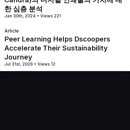
치를 진술하고 그것들을 고수함으로써 고객의 신뢰를 얻는
한 심층 분석
거죠.
Jan 30th, 2024
•
Views 221
D:
 브랜드를 다시 만들기로 결정한 회사들은 종종 너무 오랫
동안 브랜드를 바꾸려고 생각만 해오는 경우가 있습니다. 말
Article
하자면, 한 발만 물에 담그고 있는 인쇄 회사들 중에서 무엇
Peer Learning Helps Dscoopers
이 그들을 방해하고 있다고 생각하시나요?
Accelerate Their Sustainability
T: 
보통 두려움이죠. 변화에 대한 두려움, 작업량, 자원 요구
사항, 외부 인식, 비용, 시간 등입니다. 브랜딩은 어렵고 복
Journey
잡할 수 있지만, 꼭 그럴 필요는 없습니다. 저는 항상 프로젝
Jul 31st, 2026
•
Views 12
트를 한 입에 먹기 좋은 작은 부분으로 나눌 것을 제안합니
다. 대부분의 브랜딩 프로젝트는 단계적으로 작성되며, 이는 
회사가 하나의 크고 압도적인 프로젝트에 비해 작은 덩어리
로 보는 데 도움이 될 수 있습니다. 제 조언은 한 번에 한 단
계씩 진행하라는 것입니다. 모든 일은 원래 해야 할 때 일어
나며, 브랜딩과 리브랜딩에도 똑같이 적용됩니다.
D: 
GPA에서 당신은 완전히 통합된 마케팅 계획을 개발하고, 
Terms of Service
Privacy Policy
Code of Conduct
조정하고, 실행하기 위해 팀과 함께 일했습니다. 당신은 또
Your Privacy Choices
한 직원들을 지도하고, 교육하고, 평가하는 일도 담당했습니