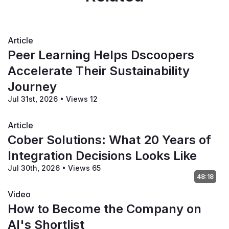
전략의 결과를 신속하게 검토, 평가 및 분석할 수 있습니다. 
프린터의 기능에는 사용자(예를 들어 특정 관심사와 의도를 
보여준 사람), 웹 사이트(주요 영역 및 캠페인 주제와 관련된 
컨텐츠 기반 타겟팅) 및 지리적(ZIP 코드 또는 특정 위치 주
Article
변 반경에 의한 고도로 타겟팅된 실행)이 포함됩니다.
Peer Learning Helps Dscoopers
고객의 이익:
 금융 고객은 은행을 떠날 수도 있지만, 그렇다
Accelerate Their Sustainability
고 해서 돌아오지 않는 것은 아닙니다. 은행은 이전 고객이 
Journey
돌아올 가능성을 식별하는 예측 모델을 은행 상품별로 세분
화하여 구축하는 데 도움을 찾고 있습니다.
Jul 31st, 2026
•
Views 12
시장별 분석: 
은행은 어떤 고객이 두 개 이상의 은행 상품을 
구매할 가능성이 있는지 알고자 하며, 프린터는 이미 고객이 
Article
교차 판매 기회의 주요 목표를 파악할 수 있도록 지원하고 
Cober Solutions: What 20 Years of
있습니다.
Integration Decisions Looks Like
페이지와이드(PageWide)의 이상적인 시장
금융 시장은 빠
Jul 30th, 2026
•
Views 65
른 고성능 인쇄로 알려진 HP 페이지와이드(PageWide) 장
48:18
비를 사용하는 프린터에 이상적입니다. 이 장비는 금융 부문
Video
에서 명세서, "트랜스프로모(transpromo)" 우편물(거래 인
How to Become the Company on
쇄와 수취인의 신분 또는 이력에 따라 맞춤형 프로모션을 결
합하는 것) 및 기타 문서에 필요한 것입니다.종이를 움직일 
AI's Shortlist