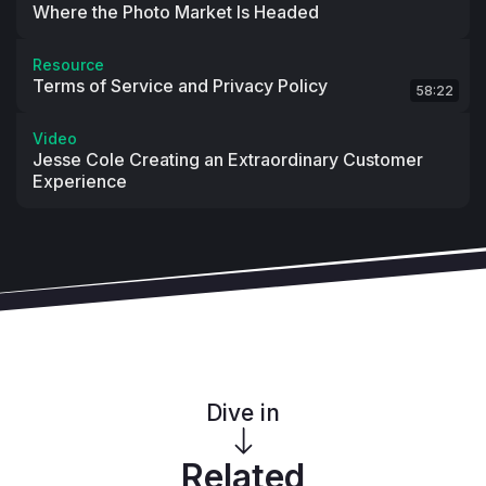
Where the Photo Market Is Headed
다."
이 프린터가 은행 관계자들을 만나 이벤트 관리 도구의 기능
Resource
에 대해 이야기를 나누자, 최종 사용자를 위한 다른 비즈니
Terms of Service and Privacy Policy
58:22
스 과제로 확대되었습니다. 여러 지점에 걸친 브랜드 관리, 
신규 고객 확보 개선, 은행 웹 사이트 개편, 승인된 직원이 상
Video
위 고객을 위한 실행 항목을 주문할 수 있도록 지원하고 다
Jesse Cole Creating an Extraordinary Customer
양한 크기의 디지털 광고를 제작할 수 있도록 하는 등의 대
Experience
화가 이루어졌습니다.
이 프린터는 은행이 다음과 같은 금융 산업 지표를 개선하는 
데 도움이 될 것으로 기대하고 있습니다:
목표 인수: 
은행은 잠재 고객의 목록을 구입하고 마케팅 자
료를 배포하는 데 상당한 자금을 사용합니다. 은행의 마케팅 
팀은 은행 상품별로 세분화된 전환 가능성을 기반으로 각 잠
재 고객의 점수를 매긴 목록을 작성하는 것을 목표로 합니
다.
캠페인 전환:
 프린터는 캠페인별 성과 데이터를 보여주는 
실시간 대시보드로 은행 관계자들을 무장시키기 시작했습
Dive in
니다. 이를 통해 고객은 개인화된 URL이 포함된 엽서, 소셜 
미디어 컨텐츠, 디지털 디스플레이 광고 등과 같은 마케팅 
Related